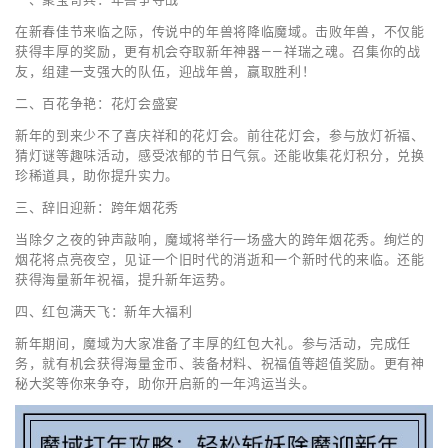
在新春佳节来临之际，传说中的年兽将降临魔域。击败年兽，不仅能
获得丰厚的奖励，更有机会夺取新年神器——祥瑞之魂。召集你的战
友，组建一支强大的队伍，迎战年兽，赢取胜利！
二、百花争艳：花灯会盛宴
新年的到来少不了喜庆祥和的花灯会。前往花灯会，参与放灯祈福、
猜灯谜等趣味活动，感受浓郁的节日气氛。还能收集花灯积分，兑换
珍稀道具，助你提升实力。
三、辞旧迎新：跨年烟花秀
当除夕之夜的钟声敲响，魔域将举行一场盛大的跨年烟花秀。绚烂的
烟花将点亮夜空，见证一个旧时代的消逝和一个新时代的来临。还能
获得海量新年祝福，提升新年运势。
四、红包满天飞：新年大福利
新年期间，魔域为大家准备了丰厚的红包大礼。参与活动，完成任
务，就有机会获得海量金币、装备材料、祝福值等超值奖励。更有神
秘大奖等你来争夺，助你开启新的一年鸿运当头。