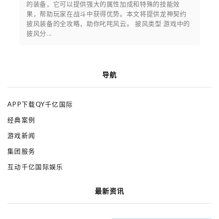
的装备，它可以提供强大的属性加成和特殊的技能效
果，帮助玩家在战斗中获得优势。本文将提供龙神契约
披风装备的全攻略，助你叱咤风云。 披风类型 游戏中的
披风分...
导航
APP下载QY千亿国际
经典案例
游戏新闻
集团服务
互动千亿国际娱乐
最新资讯