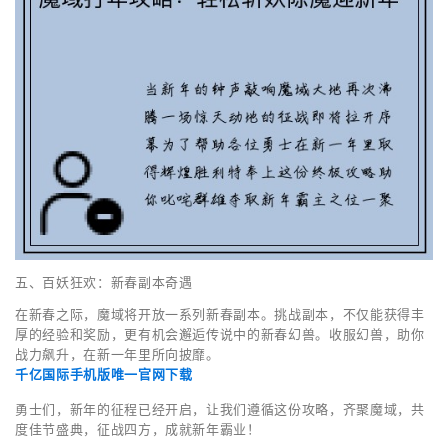
五、百妖狂欢：新春副本奇遇
在新春之际，魔域将开放一系列新春副本。挑战副本，不仅能获得丰
厚的经验和奖励，更有机会邂逅传说中的新春幻兽。收服幻兽，助你
战力飙升，在新一年里所向披靡。
千亿国际手机版唯一官网下载
勇士们，新年的征程已经开启，让我们遵循这份攻略，齐聚魔域，共
度佳节盛典，征战四方，成就新年霸业！